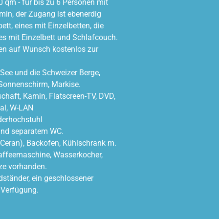
 qm - für bis zu 6 Personen mit
in, der Zugang ist ebenerdig
tt, eines mit Einzelbetten, die
 mit Einzelbett und Schlafcouch.
en auf Wunsch kostenlos zur
 See und die Schweizer Berge,
 Sonnenschirm, Markise.
haft, Kamin, Flatscreen-TV, DVD,
ial, W-LAN
nderhochstuhl
und separatem WC.
( Ceran), Backofen, Kühlschrank m.
 Kaffeemaschine, Wasserkocher,
ze vorhanden.
ständer, ein geschlossener
 Verfügung.