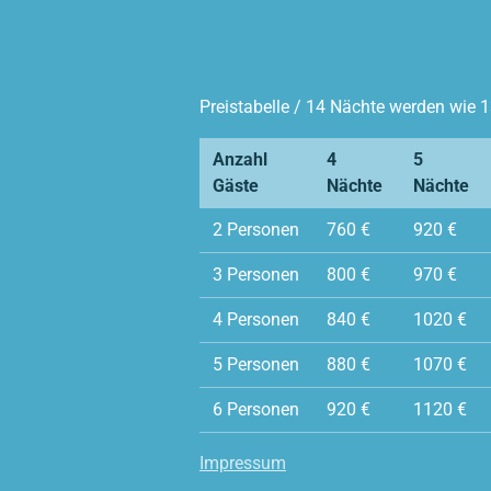
Preistabelle / 14 Nächte werden wie 1
Anzahl
4
5
Gäste
Nächte
Nächte
2 Personen
760 €
920 €
3 Personen
800 €
970 €
4 Personen
840 €
1020 €
5 Personen
880 €
1070 €
6 Personen
920 €
1120 €
Impressum